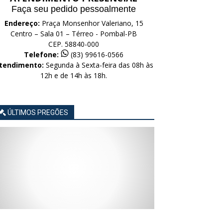
Faça seu pedido pessoalmente
Endereço:
Praça Monsenhor Valeriano, 15
Centro – Sala 01 – Térreo - Pombal-PB
CEP. 58840-000
Telefone:
(83) 99616-0566
tendimento:
Segunda à Sexta-feira das 08h às
12h e de 14h às 18h.
ÚLTIMOS PREGÕES
AVISO
AVISO
AVISO
AVISO
AVISO
LICITAÇÃO
LICITAÇÃO
LICITAÇÃO
LICITAÇÃO
LICITAÇÃO
CONCORRÊNCIA
CONCORRÊNCIA
CONCORRÊNCIA
CONCORRÊNCIA
CONCORRÊNCIA
ELETRÔNICA
ELETRÔNICA
ELETRÔNICA
ELETRÔNICA
ELETRÔNICA
Nº
Nº
Nº
Nº
Nº
015/2026
014/2026
013/2026
012/2026
011/2026