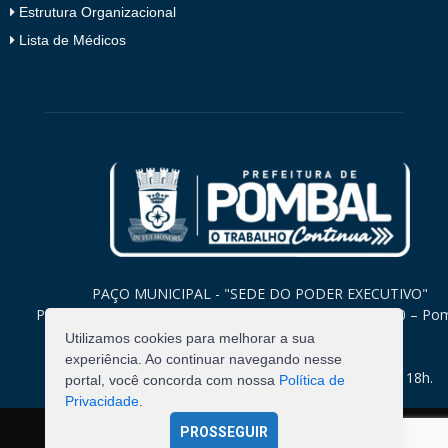
Estrutura Organizacional
Lista de Médicos
PAÇO MUNICIPAL - "SEDE DO PODER EXECUTIVO"
Praça Monsenhor Valeriano, 15 – Centro CEP. 58840-000 – Po
Paraíba
Utilizamos cookies para melhorar a sua
experiência. Ao continuar navegando nesse
Expediente: Segunda à Sexta: 8h às 12h e 14h às 18h.
portal, você concorda com nossa
Política de
Privacidade
.
PROSSEGUIR
©
2026
Pombal - Prefeitura Municipal. Todos os Direitos