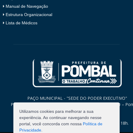
Manual de Navegação
Estrutura Organizacional
Lista de Médicos
PAÇO MUNICIPAL - "SEDE DO PODER EXECUTIVO"
Praça Monsenhor Valeriano, 15 – Centro CEP. 58840-000 – Po
Paraíba
Utilizamos cookies para melhorar a sua
experiência. Ao continuar navegando nesse
Expediente: Segunda à Sexta: 8h às 12h e 14h às 18h.
portal, você concorda com nossa
Política de
Privacidade
.