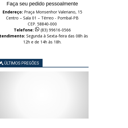
Faça seu pedido pessoalmente
Endereço:
Praça Monsenhor Valeriano, 15
Centro – Sala 01 – Térreo - Pombal-PB
CEP. 58840-000
Telefone:
(83) 99616-0566
tendimento:
Segunda à Sexta-feira das 08h às
12h e de 14h às 18h.
ÚLTIMOS PREGÕES
AVISO
AVISO
AVISO
AVISO
AVISO
LICITAÇÃO
LICITAÇÃO
LICITAÇÃO
LICITAÇÃO
LICITAÇÃO
CONCORRÊNCIA
CONCORRÊNCIA
CONCORRÊNCIA
CONCORRÊNCIA
CONCORRÊNCIA
ELETRÔNICA
ELETRÔNICA
ELETRÔNICA
ELETRÔNICA
ELETRÔNICA
Nº
Nº
Nº
Nº
Nº
015/2026
014/2026
013/2026
012/2026
011/2026