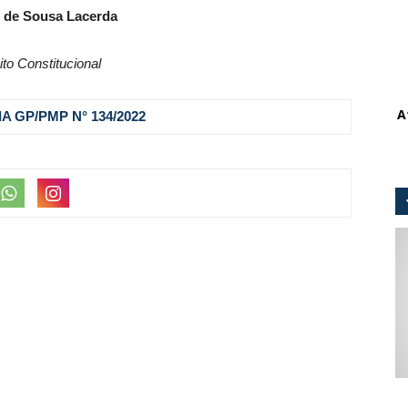
 de Sousa Lacerda
ito Constitucional
A
A GP/PMP N° 134
/2022