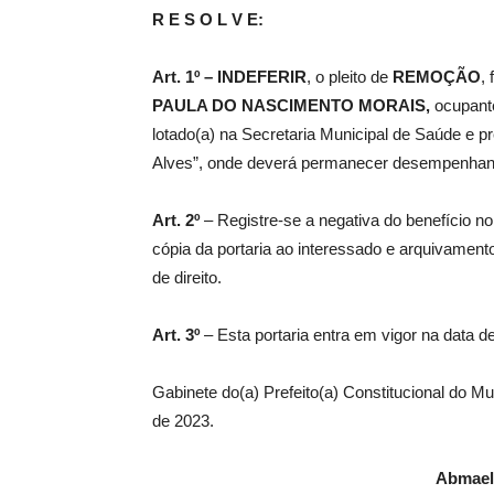
R E S O L V E:
Art. 1º –
IN
DEFERIR
, o pleito de
REMOÇÃO
,
PAULA DO NASCIMENTO MORAIS,
ocupante
lotado(a) na Secretaria Municipal de Saúde e p
Alves”, onde deverá permanecer desempenhando
Art. 2º
– Registre-se a negativa do benefício no
cópia da portaria ao interessado e arquivament
de direito.
Art. 3º
– Esta portaria entra em vigor na data d
Gabinete do(a) Prefeito(a) Constitucional do 
de 2023.
Abmael