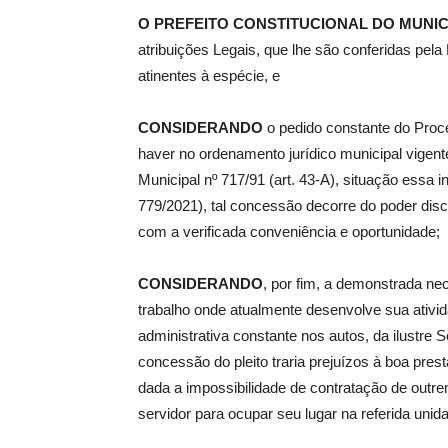
O
PREFEITO CONSTITUCIONAL DO MUNIC
atribuições Legais, que lhe são conferidas pel
de
atinentes à espécie, e
CONSIDERANDO
o pedido constante do Proc
haver no ordenamento jurídico municipal vigente,
Pombal
Municipal nº 717/91 (art. 43-A), situação essa 
779/2021), tal concessão decorre do poder discr
com a verificada conveniência e oportunidade;
CONSIDERANDO
, por fim, a demonstrada nec
trabalho onde atualmente desenvolve sua ativi
administrativa constante nos autos, da ilustre 
concessão do pleito traria prejuízos à boa pres
dada a impossibilidade de contratação de outre
servidor para ocupar seu lugar na referida unid