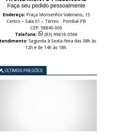
Faça seu pedido pessoalmente
Endereço:
Praça Monsenhor Valeriano, 15
Centro – Sala 01 – Térreo - Pombal-PB
CEP. 58840-000
Telefone:
(83) 99616-0566
tendimento:
Segunda à Sexta-feira das 08h às
12h e de 14h às 18h.
ÚLTIMOS PREGÕES
AVISO
AVISO
AVISO
AVISO
AVISO
LICITAÇÃO
LICITAÇÃO
LICITAÇÃO
LICITAÇÃO
LICITAÇÃO
CONCORRÊNCIA
CONCORRÊNCIA
CONCORRÊNCIA
CONCORRÊNCIA
CONCORRÊNCIA
ELETRÔNICA
ELETRÔNICA
ELETRÔNICA
ELETRÔNICA
ELETRÔNICA
Nº
Nº
Nº
Nº
Nº
015/2026
014/2026
013/2026
012/2026
011/2026