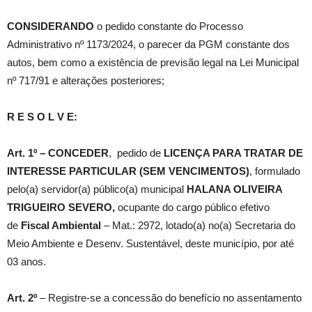
CONSIDERANDO
o pedido constante do Processo
Administrativo nº 1173/2024, o parecer da PGM constante dos
autos, bem como a existência de previsão legal na Lei Municipal
nº 717/91 e alterações posteriores;
R E S O L V E:
Art. 1º –
CONCEDER
, pedido de
LICENÇA PARA TRATAR DE
INTERESSE PARTICULAR (SEM VENCIMENTOS)
, formulado
pelo(a) servidor(a) público(a) municipal
HALANA OLIVEIRA
TRIGUEIRO SEVERO
,
ocupante do cargo público efetivo
de
Fiscal Ambiental
– Mat.: 2972, lotado(a) no(a) Secretaria do
Meio Ambiente e Desenv. Sustentável, deste município, por até
03 anos.
Art. 2º
– Registre-se a concessão do benefício no assentamento