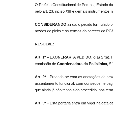
O Prefeito Constitucional de Pombal, Estado da
pelo art. 23, inciso XIII e demais instrumentos 
de
CONSIDERANDO
ainda, o pedido formulado p
razões do pleito e os termos do parecer da PGM
Pombal
RESOLVE:
Art. 1º –
EXONERAR, A PEDIDO,
o(a) Sr(a).
comissão de
Coordenadora da Políclínica
,
Sí
Art. 2º
– Proceda-se com as anotações de praxe
assentamento funcional, com consequente pagam
que ainda já não tenha sido procedido, nos termo
Art. 3º
– Esta portaria entra em vigor na data d