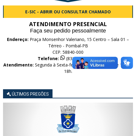
E-SIC - ABRIR OU CONSULTAR CHAMADO
ATENDIMENTO PRESENCIAL
Faça seu pedido pessoalmente
Endereço:
Praça Monsenhor Valeriano, 15 Centro – Sala 01 –
Térreo - Pombal-PB
CEP. 58840-000
Telefone:
(83) 99616-0566
Atendimento:
Segunda à Sexta-feira das 08h às 12h e de 14h às
18h.
ÚLTIMOS PREGÕES