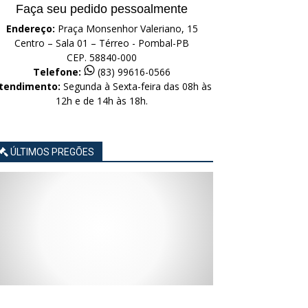
Faça seu pedido pessoalmente
Endereço:
Praça Monsenhor Valeriano, 15
Centro – Sala 01 – Térreo - Pombal-PB
CEP. 58840-000
Telefone:
(83) 99616-0566
tendimento:
Segunda à Sexta-feira das 08h às
12h e de 14h às 18h.
ÚLTIMOS PREGÕES
AVISO
AVISO
AVISO
AVISO
AVISO
LICITAÇÃO
LICITAÇÃO
LICITAÇÃO
LICITAÇÃO
LICITAÇÃO
CONCORRÊNCIA
CONCORRÊNCIA
CONCORRÊNCIA
CONCORRÊNCIA
CONCORRÊNCIA
ELETRÔNICA
ELETRÔNICA
ELETRÔNICA
ELETRÔNICA
ELETRÔNICA
Nº
Nº
Nº
Nº
Nº
015/2026
014/2026
013/2026
012/2026
011/2026