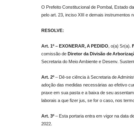
O Prefeito Constitucional de Pombal, Estado da
pelo art. 23, inciso XIII e demais instrumentos 
de
RESOLVE:
Art. 1º –
EXONERAR, A PEDIDO
, o(a) Sr(a).
Pombal
comissão de
Diretor da Divisão de Arboriza
Secretaria do Meio Ambiente e Desenv. Sustentá
Art. 2º
– Dê-se ciência à Secretaria de Administ
adoção das medidas necessárias ao efetivo cu
praxe em sua pasta e a baixa de seu assenta
laborais a que fizer jus, se for o caso, nos term
Art. 3º
– Esta portaria entra em vigor na data de
2022.