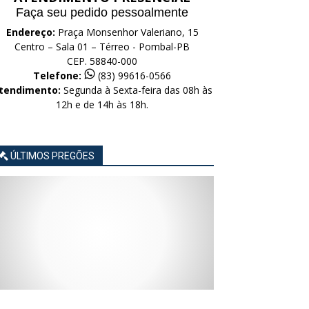
Faça seu pedido pessoalmente
Endereço:
Praça Monsenhor Valeriano, 15
Centro – Sala 01 – Térreo - Pombal-PB
CEP. 58840-000
Telefone:
(83) 99616-0566
tendimento:
Segunda à Sexta-feira das 08h às
12h e de 14h às 18h.
ÚLTIMOS PREGÕES
AVISO
AVISO
AVISO
AVISO
AVISO
LICITAÇÃO
LICITAÇÃO
LICITAÇÃO
LICITAÇÃO
LICITAÇÃO
CONCORRÊNCIA
CONCORRÊNCIA
CONCORRÊNCIA
CONCORRÊNCIA
CONCORRÊNCIA
ELETRÔNICA
ELETRÔNICA
ELETRÔNICA
ELETRÔNICA
ELETRÔNICA
Nº
Nº
Nº
Nº
Nº
015/2026
014/2026
013/2026
012/2026
011/2026