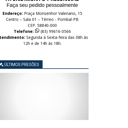
Faça seu pedido pessoalmente
Endereço:
Praça Monsenhor Valeriano, 15
Centro – Sala 01 – Térreo - Pombal-PB
CEP. 58840-000
Telefone:
(83) 99616-0566
tendimento:
Segunda à Sexta-feira das 08h às
12h e de 14h às 18h.
ÚLTIMOS PREGÕES
AVISO
AVISO
AVISO
AVISO
AVISO
LICITAÇÃO
LICITAÇÃO
LICITAÇÃO
LICITAÇÃO
LICITAÇÃO
CONCORRÊNCIA
CONCORRÊNCIA
CONCORRÊNCIA
CONCORRÊNCIA
CONCORRÊNCIA
ELETRÔNICA
ELETRÔNICA
ELETRÔNICA
ELETRÔNICA
ELETRÔNICA
Nº
Nº
Nº
Nº
Nº
015/2026
014/2026
013/2026
012/2026
011/2026