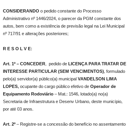
CONSIDERANDO
o pedido constante do Processo
Administrativo nº 1446/2024, o parecer da PGM constante dos
autos, bem como a existência de previsão legal na Lei Municipal
nº 717/91 e alterações posteriores;
R E S O L V E:
Art. 1º –
CONCEDER
, pedido de
LICENÇA PARA TRATAR DE
INTERESSE PARTICULAR (SEM VENCIMENTOS)
, formulado
pelo(a) servidor(a) público(a) municipal
VANDELSON LIMA
LOPES
,
ocupante do cargo público efetivo de
Operador de
Equipamento Rodoviário
– Mat.: 1546, lotado(a) no(a)
Secretaria de Infraestrutura e Desenv Urbano, deste município,
por até 03 anos.
Art. 2º
– Registre-se a concessão do benefício no assentamento