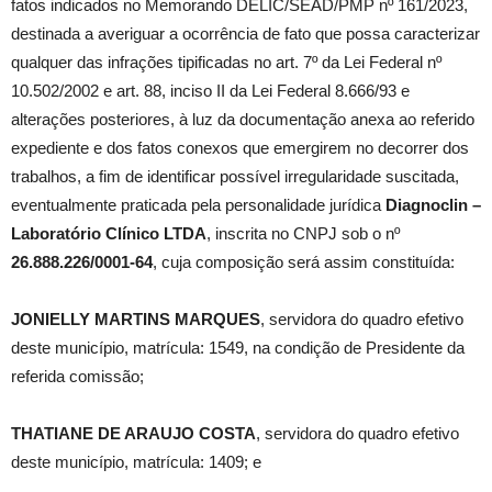
fatos indicados no Memorando DELIC/SEAD/PMP nº 161/2023,
destinada a averiguar a ocorrência de fato que possa caracterizar
qualquer das infrações tipificadas no art. 7º da Lei Federal nº
10.502/2002 e art. 88, inciso II da Lei Federal 8.666/93 e
alterações posteriores, à luz da documentação anexa ao referido
expediente e dos fatos conexos que emergirem no decorrer dos
trabalhos, a fim de identificar possível irregularidade suscitada,
eventualmente praticada pela personalidade jurídica
Diagnoclin –
Laboratório Clínico LTDA
, inscrita no CNPJ sob o nº
26.888.226/0001-64
, cuja composição será assim constituída:
JONIELLY MARTINS MARQUES
, servidora do quadro efetivo
deste município, matrícula: 1549, na condição de Presidente da
referida comissão;
THATIANE DE ARAUJO COSTA
, servidora do quadro efetivo
deste município, matrícula: 1409; e