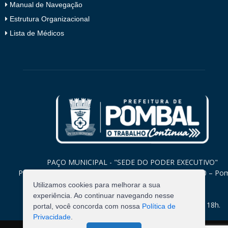
Manual de Navegação
Estrutura Organizacional
Lista de Médicos
PAÇO MUNICIPAL - "SEDE DO PODER EXECUTIVO"
Praça Monsenhor Valeriano, 15 – Centro CEP. 58840-000 – Po
Paraíba
Utilizamos cookies para melhorar a sua
experiência. Ao continuar navegando nesse
Expediente: Segunda à Sexta: 8h às 12h e 14h às 18h.
portal, você concorda com nossa
Política de
Privacidade
.