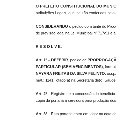
O PREFEITO CONSTITUCIONAL DO MUNIC
atribuições Legais, que lhe são conferidas pelo 
de
CONSIDERANDO
o pedido constante do Proc
de previsão legal na Lei Municipal nº 717/91 e a
Pombal
R E S O L V E:
Art. 1º –
DEFERIR
, pedido de
PRORROGAÇ
PARTICULAR (SEM VENCIMENTOS)
, formu
NAYARA FREITAS DA SILVA FELINTO
, ocup
mat.: 1141, lotado(a) na Secretaria de(o) Saúde
Art. 2º
– Registre-se a concessão do benefício 
cópia da portaria à servidora para produção dos 
Art. 3º
– Esta portaria entra em vigor na data d