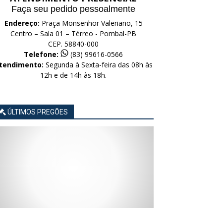
Faça seu pedido pessoalmente
Endereço:
Praça Monsenhor Valeriano, 15
Centro – Sala 01 – Térreo - Pombal-PB
CEP. 58840-000
Telefone:
(83) 99616-0566
tendimento:
Segunda à Sexta-feira das 08h às
12h e de 14h às 18h.
ÚLTIMOS PREGÕES
AVISO
AVISO
AVISO
AVISO
AVISO
LICITAÇÃO
LICITAÇÃO
LICITAÇÃO
LICITAÇÃO
LICITAÇÃO
CONCORRÊNCIA
CONCORRÊNCIA
CONCORRÊNCIA
CONCORRÊNCIA
CONCORRÊNCIA
ELETRÔNICA
ELETRÔNICA
ELETRÔNICA
ELETRÔNICA
ELETRÔNICA
Nº
Nº
Nº
Nº
Nº
015/2026
014/2026
013/2026
012/2026
011/2026