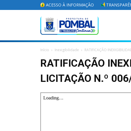
ACESSO À INFORMAÇÃO
TRANSPARÊN
Portal
Início
Inexigibilidade
RATIFICAÇÃO INEXIGIBILIDA
da
RATIFICAÇÃO INEXI
LICITAÇÃO N.º 006
Prefeitura
Municipal