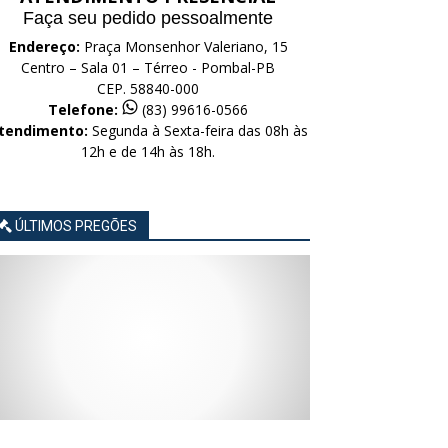
Faça seu pedido pessoalmente
Endereço:
Praça Monsenhor Valeriano, 15
Centro – Sala 01 – Térreo - Pombal-PB
CEP. 58840-000
Telefone:
(83) 99616-0566
tendimento:
Segunda à Sexta-feira das 08h às
12h e de 14h às 18h.
ÚLTIMOS PREGÕES
AVISO
AVISO
AVISO
AVISO
AVISO
LICITAÇÃO
LICITAÇÃO
LICITAÇÃO
LICITAÇÃO
LICITAÇÃO
CONCORRÊNCIA
CONCORRÊNCIA
CONCORRÊNCIA
CONCORRÊNCIA
CONCORRÊNCIA
ELETRÔNICA
ELETRÔNICA
ELETRÔNICA
ELETRÔNICA
ELETRÔNICA
Nº
Nº
Nº
Nº
Nº
015/2026
014/2026
013/2026
012/2026
011/2026