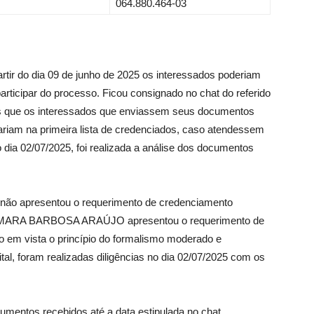
064.880.464-03
artir do dia 09 de junho de 2025 os interessados poderiam
ticipar do processo. Ficou consignado no chat do referido
s que os interessados que enviassem seus documentos
ariam na primeira lista de credenciados, caso atendessem
o dia 02/07/2025, foi realizada a análise dos documentos
o apresentou o requerimento de credenciamento
ira SAMARA BARBOSA ARAÚJO apresentou o requerimento de
 em vista o princípio do formalismo moderado e
tal, foram realizadas diligências no dia 02/07/2025 com os
cumentos recebidos até a data estipulada no chat,