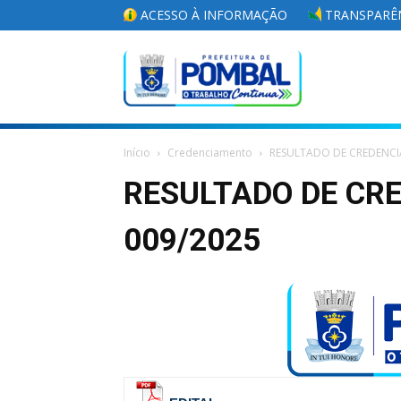
ACESSO À INFORMAÇÃO
TRANSPARÊN
Portal
Início
Credenciamento
RESULTADO DE CREDENCI
da
RESULTADO DE CR
009/2025
Prefeitura
Municipal