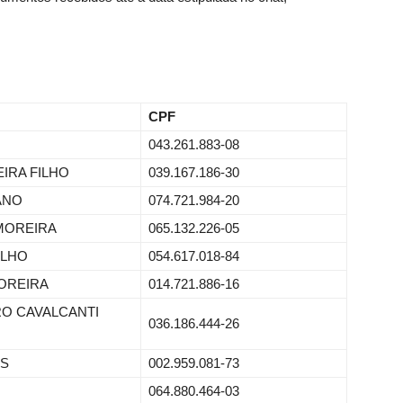
CPF
043.261.883-08
IRA FILHO
039.167.186-30
ANO
074.721.984-20
MOREIRA
065.132.226-05
ILHO
054.617.018-84
OREIRA
014.721.886-16
O CAVALCANTI
036.186.444-26
OS
002.959.081-73
064.880.464-03