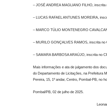
– JOSÉ ANDREA MAGLIANO FILHO, inscrita n
– LUCAS RAFAEL ANTUNES MOREIRA, inscrita
– MARCO TÚLIO MONTENEGRO CAVALCANTI DIA
– MURILO GONÇALVES RAMOS, inscrita no CP
– SAMARA BARBOSA ARAÚJO, inscrita no CPF
Mais informações e ata de julgamento dos doc
do Departamento de Licitações, na Prefeitura M
O
ÊNCIA
Pereira, 15, 1º andar, Centro, Pombal-PB, no 
ICA
Pombal/PB, 02 de julho de 2025.
Leonar