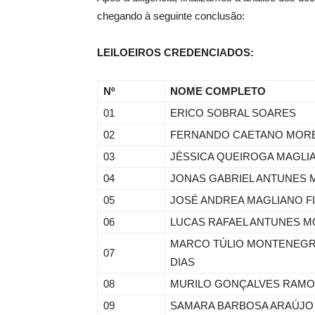
chegando à seguinte conclusão:
LEILOEIROS CREDENCIADOS:
Nº
NOME COMPLETO
01
ERICO SOBRAL SOARES
02
FERNANDO CAETANO MORE
03
JÉSSICA QUEIROGA MAGLI
04
JONAS GABRIEL ANTUNES 
05
JOSÉ ANDREA MAGLIANO F
06
LUCAS RAFAEL ANTUNES M
MARCO TÚLIO MONTENEGR
07
DIAS
08
MURILO GONÇALVES RAM
09
SAMARA BARBOSA ARAÚJO