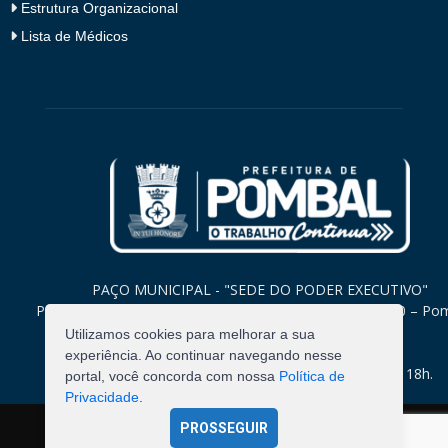
Estrutura Organizacional
Lista de Médicos
PAÇO MUNICIPAL - "SEDE DO PODER EXECUTIVO"
Praça Monsenhor Valeriano, 15 – Centro CEP. 58840-000 – Po
Paraíba
Utilizamos cookies para melhorar a sua
experiência. Ao continuar navegando nesse
Expediente: Segunda à Sexta: 8h às 12h e 14h às 18h.
portal, você concorda com nossa
Política de
Privacidade
.
PROSSEGUIR
©
2026
Pombal - Prefeitura Municipal. Todos os Direitos