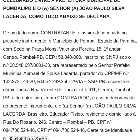
CELEBRADO ENTRE A PREFEITURA MUNICIPAL DE
POMBAL/PB E O (A) SENHOR (A)
JOÃO PAULO SILVA
LACERDA, COMO TUDO ABAIXO SE DECLARA:
De um lado como CONTRATANTE, e assim denominado no
presente instrumento, o Município de Pombal, Estado da Paraíba,
com Sede na Praça Mons. Valeriano Pereira, 15, 1º andar,
Centro, Pombal-PB, CEP.: 58.840-000, inscrito no CNPJ sob o
n.º 08.948.697/0001-39, ora representado pelo Senhor Prefeito
Municipal Abmael de Sousa Lacerda, portador do CPF/MF n.º
132.872.144-20, RG n.º 249.256- 2ªVIA – SSP-PB residente e
domiciliado à Rua Vicente de Paula Leite, 611, Centro, Pombal-
PB, e de outro lado, como CONTRATADO, e assim denominada
no presente instrumento, e o (a) Senhor (a) JOÃO PAULO SILVA
LACERDA, Brasileiro, Educador Físico, residente e domiciliado à
Rua Do Rosário, 246, Centro – Pombal – PB, CPF nº
084.796.524-46, CPF nº 084.796.524-46, Carteira de Identidade
nº 3564689 SSDS/PB.