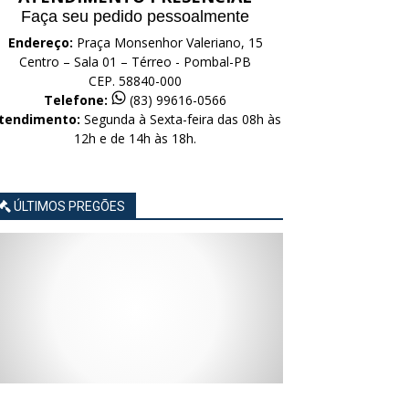
Faça seu pedido pessoalmente
Endereço:
Praça Monsenhor Valeriano, 15
Centro – Sala 01 – Térreo - Pombal-PB
CEP. 58840-000
Telefone:
(83) 99616-0566
tendimento:
Segunda à Sexta-feira das 08h às
12h e de 14h às 18h.
ÚLTIMOS PREGÕES
AVISO
AVISO
AVISO
AVISO
AVISO
LICITAÇÃO
LICITAÇÃO
LICITAÇÃO
LICITAÇÃO
LICITAÇÃO
CONCORRÊNCIA
CONCORRÊNCIA
CONCORRÊNCIA
CONCORRÊNCIA
CONCORRÊNCIA
ELETRÔNICA
ELETRÔNICA
ELETRÔNICA
ELETRÔNICA
ELETRÔNICA
Nº
Nº
Nº
Nº
Nº
015/2026
014/2026
013/2026
012/2026
011/2026