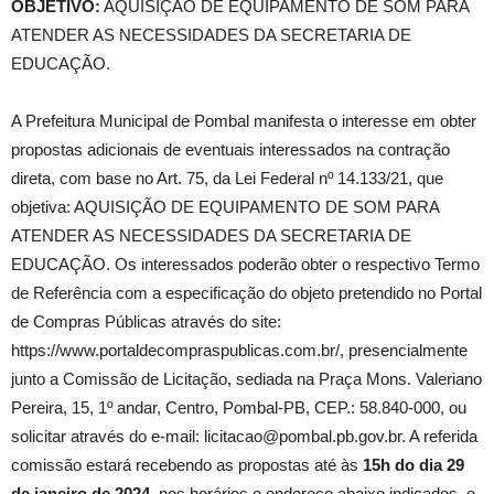
OBJETIVO:
AQUISIÇÃO DE EQUIPAMENTO DE SOM PARA
ATENDER AS NECESSIDADES DA SECRETARIA DE
EDUCAÇÃO.
A Prefeitura Municipal de Pombal manifesta o interesse em obter
propostas adicionais de eventuais interessados na contração
direta, com base no Art. 75, da Lei Federal nº 14.133/21, que
objetiva: AQUISIÇÃO DE EQUIPAMENTO DE SOM PARA
ATENDER AS NECESSIDADES DA SECRETARIA DE
EDUCAÇÃO. Os interessados poderão obter o respectivo Termo
de Referência com a especificação do objeto pretendido no Portal
de Compras Públicas através do site:
https://www.portaldecompraspublicas.com.br/, presencialmente
junto a Comissão de Licitação, sediada na Praça Mons. Valeriano
Pereira, 15, 1º andar, Centro, Pombal-PB, CEP.: 58.840-000, ou
solicitar através do e-mail: licitacao@pombal.pb.gov.br. A referida
comissão estará recebendo as propostas até às
15h do dia 29
de janeiro de 2024
, nos horários e endereço abaixo indicados, e