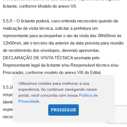
licitante, conforme Modelo do anexo VII.
5.5.9 – O licitante poderá, caso entenda necessário quando da
realização da visita técnica, solicitar a prefeitura um
representante para acompanhar o ato da visita das 08h00min ás
12h00min, até o terceiro dia anterior da data prevista para reunião
de recebimento dos envelopes, devendo apresentar,
DECLARAÇÃO DE VISITA TÉCNICA assinada pelo
Representante legal da licitante e/ou Responsável técnico e/ou
Procurador, conforme modelo do anexo VIII do Edital.
Utilizamos cookies para melhorar a sua
5.5.10 – No caso da ocorrência do subitem anterior o
experiência. Ao continuar navegando nesse
responsável da licitante, deverá apresentar documentos de
portal, você concorda com nossa
Política de
Privacidade
.
identificação pessoal ou Carteira de identidade profissional
expedido pelo CREA OU CAU, em original, bem como, caso
PROSSEGUIR
necessário outros documentos pessoais.