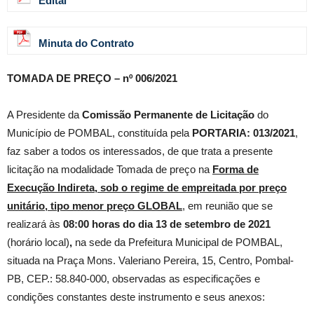
Edital
Minuta do Contrato
TOMADA DE PREÇO – nº 006/2021
A Presidente da
Comissão Permanente de Licitação
do
Município de POMBAL, constituída pela
PORTARIA: 013/2021
,
faz saber a todos os interessados, de que trata a presente
licitação na modalidade Tomada de preço na
Forma de
Execução Indireta, sob o regime de empreitada por preço
unitário, tipo menor preço GLOBAL
, em reunião que se
realizará às
08
:00 horas do dia 13 de setembro de 2021
(horário local)
,
na sede da Prefeitura Municipal de POMBAL,
situada na Praça Mons. Valeriano Pereira, 15, Centro, Pombal-
PB, CEP.: 58.840-000, observadas as especificações e
condições constantes deste instrumento e seus anexos: