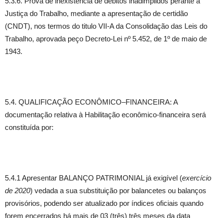
5.3.6. Prova de inexistência de débitos inadimplidos perante a
Justiça do Trabalho, mediante a apresentação de certidão
(CNDT), nos termos do titulo VII-A da Consolidação das Leis do
Trabalho, aprovada peço Decreto-Lei nº 5.452, de 1º de maio de
1943.
5.4. QUALIFICAÇÃO ECONÔMICO–FINANCEIRA: A
documentação relativa à Habilitação econômico-financeira será
constituída por:
5.4.1 Apresentar BALANÇO PATRIMONIAL já exigível (
exercício
de 2020
) vedada a sua substituição por balancetes ou balanços
provisórios, podendo ser atualizado por índices oficiais quando
forem encerrados há mais de 03 (três) três meses da data