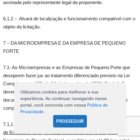
assinada pelo representante legal da proponente.
6.1.2 – Alvará de localização e funcionamento compatível com o
objeto da licitação.
7 – DA MICROEMPRESA E DA EMPRESA DE PEQUENO
FORTE
7.1- As Microempresas e as Empresas de Pequeno Porte que
desejarem fazer jus ao tratamento diferenciado previsto na Lei
Complementar 123, de 14 de dezembro de 2006, Capitulo 5,
deverão no ato do credenciamento ou juntamente com os
Utilizamos cookies para melhorar a sua
experiência. Ao continuar navegando nesse
documentos de habilitação, apresentar documento oficial que
portal, você concorda com nossa
Política de
º
comprove essa condição. (Art. 3
da LC 123/2006)
Privacidade
.
PROSSEGUIR
7.1.1
Entende-se por documento oficial: Declaração ou certidão
de Enquadramento, emitidas pela Junta Comercial, pela