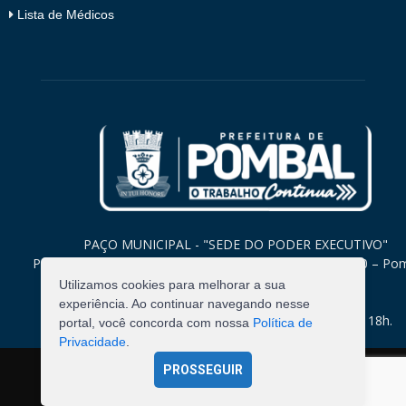
Lista de Médicos
PAÇO MUNICIPAL - "SEDE DO PODER EXECUTIVO"
Praça Monsenhor Valeriano, 15 – Centro CEP. 58840-000 – Po
Paraíba
Utilizamos cookies para melhorar a sua
experiência. Ao continuar navegando nesse
Expediente: Segunda à Sexta: 8h às 12h e 14h às 18h.
portal, você concorda com nossa
Política de
Privacidade
.
PROSSEGUIR
©
2026
Pombal - Prefeitura Municipal. Todos os Direitos
Reservados.