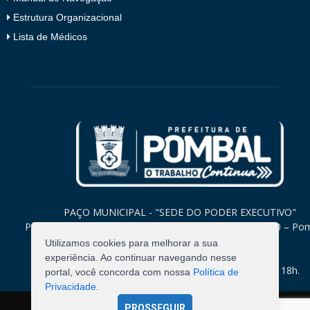
Estrutura Organizacional
Lista de Médicos
PAÇO MUNICIPAL - "SEDE DO PODER EXECUTIVO"
Praça Monsenhor Valeriano, 15 – Centro CEP. 58840-000 – Po
Paraíba
Utilizamos cookies para melhorar a sua
experiência. Ao continuar navegando nesse
Expediente: Segunda à Sexta: 8h às 12h e 14h às 18h.
portal, você concorda com nossa
Política de
Privacidade
.
PROSSEGUIR
©
2026
Pombal - Prefeitura Municipal. Todos os Direitos