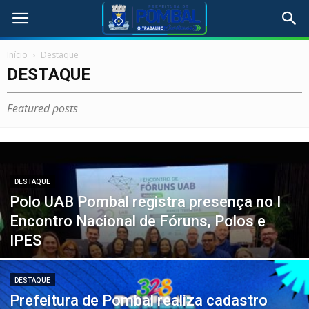
Início
Destaque
DESTAQUE
Featured posts
DESTAQUE
Polo UAB Pombal registra presença no I
Encontro Nacional de Fóruns, Polos e
IPES
DESTAQUE
Prefeitura de Pombal realiza cadastro