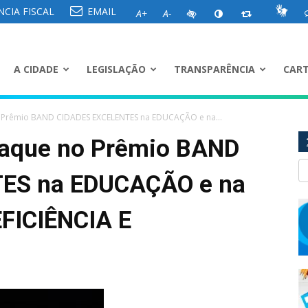
CIA FISCAL
EMAIL
A+
A-
A CIDADE
LEGISLAÇÃO
TRANSPARÊNCIA
CART
 Prêmio BAND CIDADES EXCELENTES na EDUCAÇÃO e na...
taque no Prêmio BAND
ES na EDUCAÇÃO e na
FICIÊNCIA E