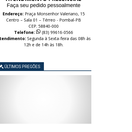
Faça seu pedido pessoalmente
Endereço:
Praça Monsenhor Valeriano, 15
Centro – Sala 01 – Térreo - Pombal-PB
CEP. 58840-000
Telefone:
(83) 99616-0566
tendimento:
Segunda à Sexta-feira das 08h às
12h e de 14h às 18h.
ÚLTIMOS PREGÕES
AVISO
AVISO
AVISO
AVISO
AVISO
LICITAÇÃO
LICITAÇÃO
LICITAÇÃO
LICITAÇÃO
LICITAÇÃO
CONCORRÊNCIA
CONCORRÊNCIA
CONCORRÊNCIA
CONCORRÊNCIA
CONCORRÊNCIA
ELETRÔNICA
ELETRÔNICA
ELETRÔNICA
ELETRÔNICA
ELETRÔNICA
Nº
Nº
Nº
Nº
Nº
015/2026
014/2026
013/2026
012/2026
011/2026