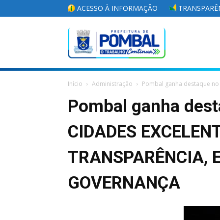
ACESSO À INFORMAÇÃO
TRANSPARÊN
Portal
Início
Administração
Pombal ganha destaque no
da
Pombal ganha des
CIDADES EXCELENT
Prefeitura
TRANSPARÊNCIA, E
GOVERNANÇA
Municipal