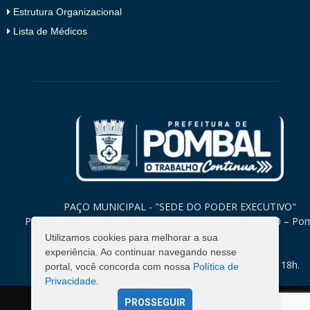
Estrutura Organizacional
Lista de Médicos
PAÇO MUNICIPAL - "SEDE DO PODER EXECUTIVO"
Praça Monsenhor Valeriano, 15 – Centro CEP. 58840-000 – Po
Paraíba
Utilizamos cookies para melhorar a sua
experiência. Ao continuar navegando nesse
Expediente: Segunda à Sexta: 8h às 12h e 14h às 18h.
portal, você concorda com nossa
Política de
Privacidade
.
PROSSEGUIR
©
2026
Pombal - Prefeitura Municipal. Todos os Direitos