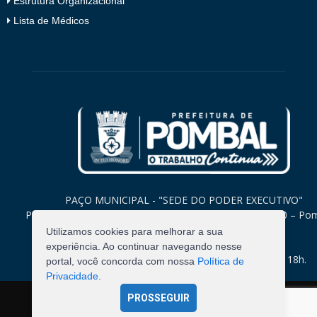
Estrutura Organizacional
Lista de Médicos
PAÇO MUNICIPAL - "SEDE DO PODER EXECUTIVO"
Praça Monsenhor Valeriano, 15 – Centro CEP. 58840-000 – Po
Paraíba
Utilizamos cookies para melhorar a sua
experiência. Ao continuar navegando nesse
Expediente: Segunda à Sexta: 8h às 12h e 14h às 18h.
portal, você concorda com nossa
Política de
Privacidade
.
PROSSEGUIR
©
2026
Pombal - Prefeitura Municipal. Todos os Direitos
Reservados.