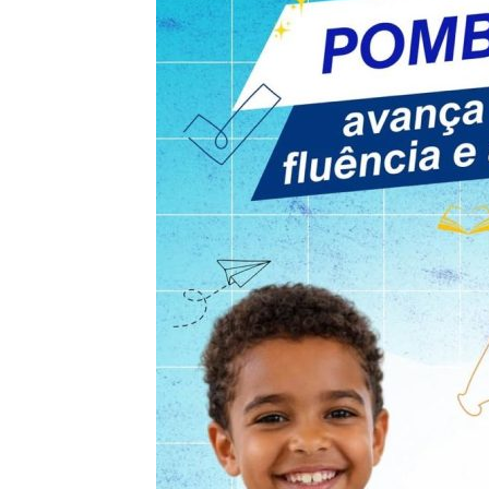
de
Pombal