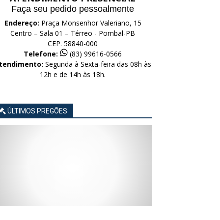
Faça seu pedido pessoalmente
Endereço:
Praça Monsenhor Valeriano, 15
Centro – Sala 01 – Térreo - Pombal-PB
CEP. 58840-000
Telefone:
(83) 99616-0566
tendimento:
Segunda à Sexta-feira das 08h às
12h e de 14h às 18h.
ÚLTIMOS PREGÕES
AVISO
AVISO
AVISO
AVISO
AVISO
LICITAÇÃO
LICITAÇÃO
LICITAÇÃO
LICITAÇÃO
LICITAÇÃO
CONCORRÊNCIA
CONCORRÊNCIA
CONCORRÊNCIA
CONCORRÊNCIA
CONCORRÊNCIA
ELETRÔNICA
ELETRÔNICA
ELETRÔNICA
ELETRÔNICA
ELETRÔNICA
Nº
Nº
Nº
Nº
Nº
015/2026
014/2026
013/2026
012/2026
011/2026