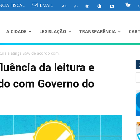
CIA FISCAL
EMAIL
A+
A-
A CIDADE
LEGISLAÇÃO
TRANSPARÊNCIA
CART
tura e atinge 86% de acordo com...
uência da leitura e
rdo com Governo do