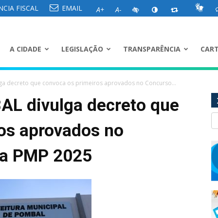
CIA FISCAL
EMAIL
A+
A-
A CIDADE
LEGISLAÇÃO
TRANSPARÊNCIA
CART
ga decreto que convoca os primeiros aprovados no Concurso...
AL divulga decreto que
os aprovados no
da PMP 2025