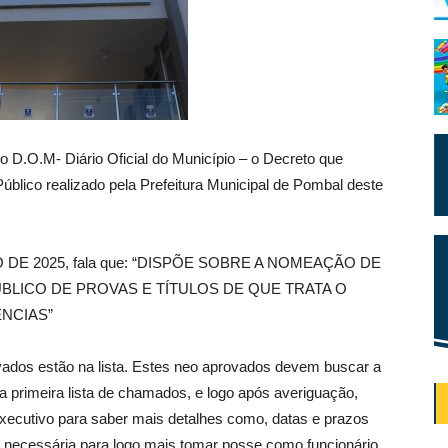
no D.O.M- Diário Oficial do Município – o Decreto que
blico realizado pela Prefeitura Municipal de Pombal deste
RO DE 2025, fala que: “DISPÕE SOBRE A NOMEAÇÃO DE
LICO DE PROVAS E TÍTULOS DE QUE TRATA O
ÊNCIAS”
ados estão na lista. Estes neo aprovados devem buscar a
ta primeira lista de chamados, e logo após averiguação,
executivo para saber mais detalhes como, datas e prazos
 necessária para logo mais tomar posse como funcionário