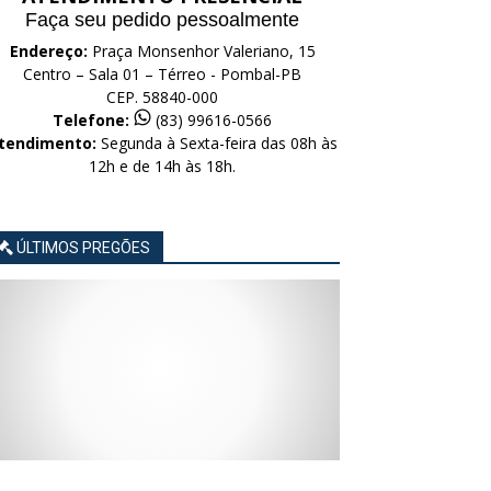
Faça seu pedido pessoalmente
Endereço:
Praça Monsenhor Valeriano, 15
Centro – Sala 01 – Térreo - Pombal-PB
CEP. 58840-000
Telefone:
(83) 99616-0566
tendimento:
Segunda à Sexta-feira das 08h às
12h e de 14h às 18h.
ÚLTIMOS PREGÕES
AVISO
AVISO
AVISO
AVISO
AVISO
LICITAÇÃO
LICITAÇÃO
LICITAÇÃO
LICITAÇÃO
LICITAÇÃO
CONCORRÊNCIA
CONCORRÊNCIA
CONCORRÊNCIA
CONCORRÊNCIA
CONCORRÊNCIA
ELETRÔNICA
ELETRÔNICA
ELETRÔNICA
ELETRÔNICA
ELETRÔNICA
Nº
Nº
Nº
Nº
Nº
015/2026
014/2026
013/2026
012/2026
011/2026