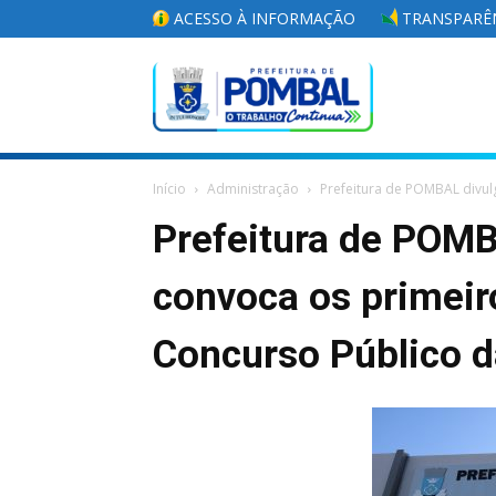
ACESSO À INFORMAÇÃO
TRANSPARÊN
Portal
Início
Administração
Prefeitura de POMBAL divul
da
Prefeitura de POMB
convoca os primeir
Prefeitura
Concurso Público 
Municipal