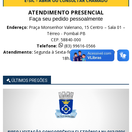
E-SIC - ABRIR OU CONSULTAR CHAMADO
ATENDIMENTO PRESENCIAL
Faça seu pedido pessoalmente
Endereço:
Praça Monsenhor Valeriano, 15 Centro – Sala 01 –
Térreo - Pombal-PB
CEP. 58840-000
Telefone:
(83) 99616-0566
Atendimento:
Segunda à Sexta-feira das 08h às 12h e de 14h às
18h.
ÚLTIMOS PREGÕES