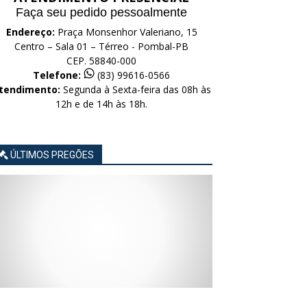
Faça seu pedido pessoalmente
Endereço:
Praça Monsenhor Valeriano, 15
Centro – Sala 01 – Térreo - Pombal-PB
CEP. 58840-000
Telefone:
(83) 99616-0566
tendimento:
Segunda à Sexta-feira das 08h às
12h e de 14h às 18h.
ÚLTIMOS PREGÕES
AVISO
AVISO
AVISO
AVISO
AVISO
LICITAÇÃO
LICITAÇÃO
LICITAÇÃO
LICITAÇÃO
LICITAÇÃO
CONCORRÊNCIA
CONCORRÊNCIA
CONCORRÊNCIA
CONCORRÊNCIA
CONCORRÊNCIA
ELETRÔNICA
ELETRÔNICA
ELETRÔNICA
ELETRÔNICA
ELETRÔNICA
Nº
Nº
Nº
Nº
Nº
015/2026
014/2026
013/2026
012/2026
011/2026