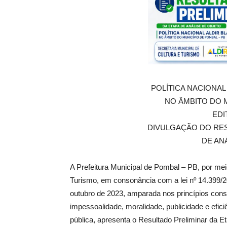
de
Pombal
POLÍTICA NACIONAL 
NO ÂMBITO DO M
EDI
DIVULGAÇÃO DO RES
DE AN
A Prefeitura Municipal de Pombal – PB, por mei
Turismo, em consonância com a lei nº 14.399/2
outubro de 2023, amparada nos princípios consti
impessoalidade, moralidade, publicidade e efic
pública, apresenta o Resultado Preliminar da E