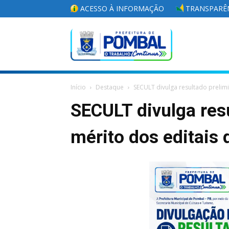
ACESSO À INFORMAÇÃO
TRANSPARÊN
Portal
Início
Destaque
SECULT divulga resultado prelimin
da
SECULT divulga res
mérito dos editais
Prefeitura
Municipal