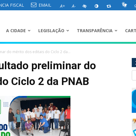
CIA FISCAL
EMAIL
A+
A-
A CIDADE
LEGISLAÇÃO
TRANSPARÊNCIA
CART
ar do mérito dos editais do Ciclo 2 da...
ultado preliminar do
 do Ciclo 2 da PNAB