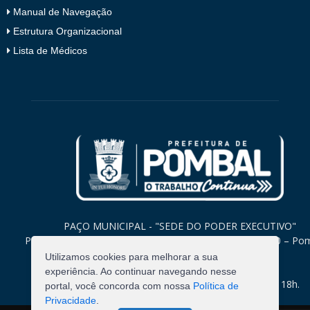
Manual de Navegação
Estrutura Organizacional
Lista de Médicos
PAÇO MUNICIPAL - "SEDE DO PODER EXECUTIVO"
Praça Monsenhor Valeriano, 15 – Centro CEP. 58840-000 – Po
Paraíba
Utilizamos cookies para melhorar a sua
experiência. Ao continuar navegando nesse
Expediente: Segunda à Sexta: 8h às 12h e 14h às 18h.
portal, você concorda com nossa
Política de
Privacidade
.