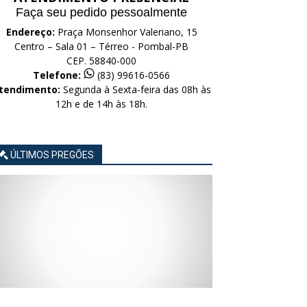
Faça seu pedido pessoalmente
Endereço:
Praça Monsenhor Valeriano, 15
Centro – Sala 01 – Térreo - Pombal-PB
CEP. 58840-000
Telefone:
(83) 99616-0566
tendimento:
Segunda à Sexta-feira das 08h às
12h e de 14h às 18h.
ÚLTIMOS PREGÕES
AVISO
AVISO
AVISO
AVISO
AVISO
LICITAÇÃO
LICITAÇÃO
LICITAÇÃO
LICITAÇÃO
LICITAÇÃO
CONCORRÊNCIA
CONCORRÊNCIA
CONCORRÊNCIA
CONCORRÊNCIA
CONCORRÊNCIA
ELETRÔNICA
ELETRÔNICA
ELETRÔNICA
ELETRÔNICA
ELETRÔNICA
Nº
Nº
Nº
Nº
Nº
015/2026
014/2026
013/2026
012/2026
011/2026