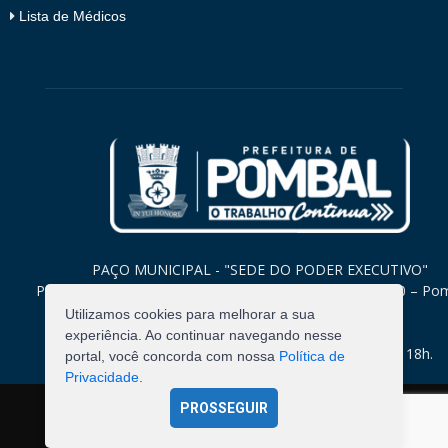
Lista de Médicos
PAÇO MUNICIPAL - "SEDE DO PODER EXECUTIVO"
Praça Monsenhor Valeriano, 15 – Centro CEP. 58840-000 – Po
Paraíba
Utilizamos cookies para melhorar a sua
experiência. Ao continuar navegando nesse
Expediente: Segunda à Sexta: 8h às 12h e 14h às 18h.
portal, você concorda com nossa
Política de
Privacidade
.
PROSSEGUIR
©
2026
Pombal - Prefeitura Municipal. Todos os Direitos
Reservados.