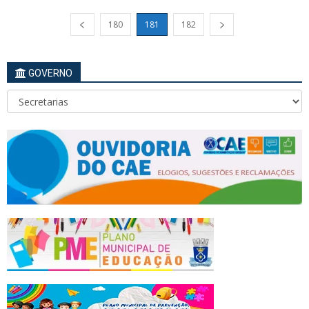
180
181
182
GOVERNO