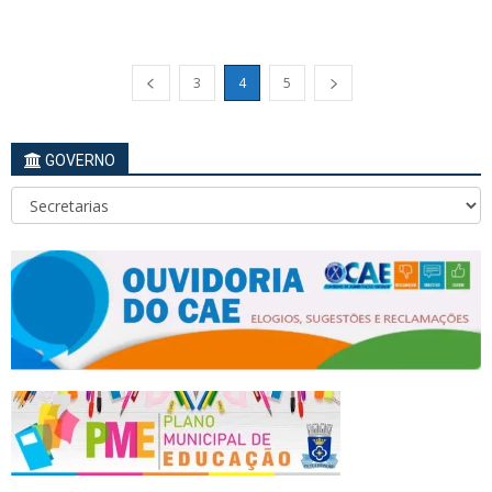
3
4
5
GOVERNO